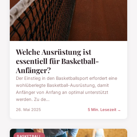
Welche Ausrüstung ist
essentiell für Basketball-
Anfänger?
Der Einstieg in den Basketballsport erfordert eine
wohlüberlegte Basketball-Ausrüstung, damit
Anfänger von Anfang an optimal unterstützt
werden. Zu de...
26. Mai 2025
5 Min. Lesezeit →
BASKETBALL